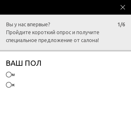
Вы у нас впервые?
1/6
Пройдите короткий опрос и получите
специальное предложение от салона!
САЛОН КРАСОТЫ, ЗДОРОВЬЯ И SPA VICTORIA
ВАШ ПОЛ
CORTEXIL PRP
м
ТЕРАПИЯ
ж
С возрастом процессы регенерации
(восстановления) замедляются, что приводит к
постепенному увяданию тканей. Чтобы
остановить и повернуть процесс старения
вспять, необходимо перезапустить механизм
обновления тканей.
Cortexil PRP - это инъекционная процедура,