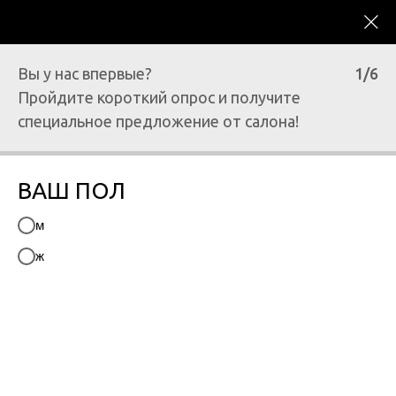
Вы у нас впервые?
1/6
Пройдите короткий опрос и получите
специальное предложение от салона!
САЛОН КРАСОТЫ, ЗДОРОВЬЯ И SPA VICTORIA
ВАШ ПОЛ
СТРИЖКИ
м
ж
Женские, мужские, детские
стрижки.
ПОЛУЧИТЬ СКИДКУ 15% НА ПЕРВЫЙ ВИЗИТ